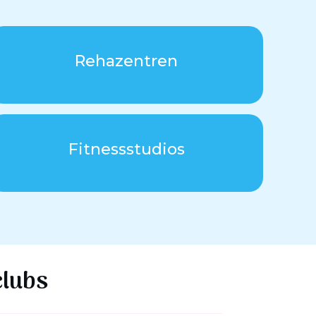
Rehazentren
Fitnessstudios
clubs