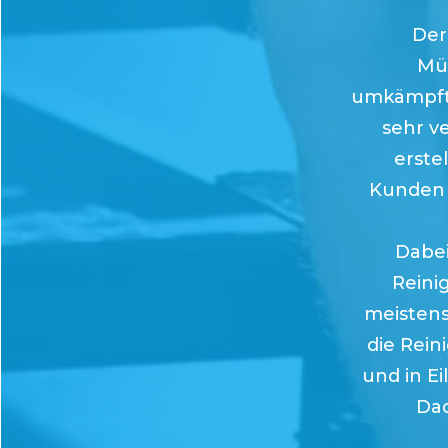
Der
Mü
umkämpft
sehr v
erste
Kunden 
Dabei 
Reini
meistens 
die Rein
und in Ei
Dad