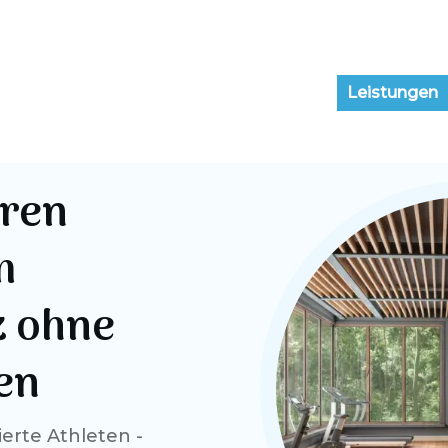
Leistungen
hren
m
z ohne
en
erte Athleten -