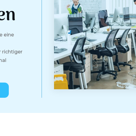
en
e eine
 richtiger
mal