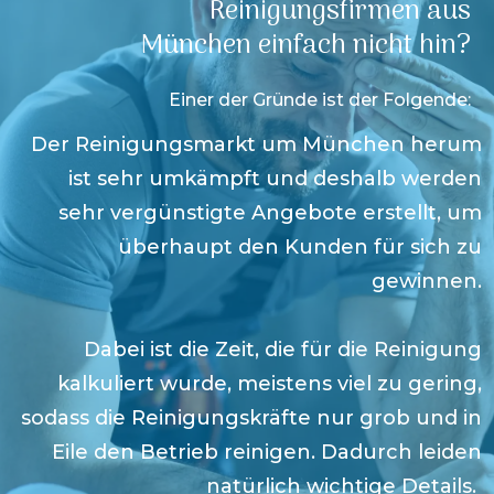
Reinigungsfirmen aus
München
einfach nicht hin?
Einer der Gründe ist der Folgende:
Der Reinigungsmarkt um
München
herum
ist sehr umkämpft und deshalb werden
sehr vergünstigte Angebote erstellt, um
überhaupt den Kunden für sich zu
gewinnen.
Dabei ist die Zeit, die für die Reinigung
kalkuliert wurde, meistens viel zu gering,
sodass die Reinigungskräfte nur grob und in
Eile den Betrieb reinigen. Dadurch leiden
natürlich wichtige Details.